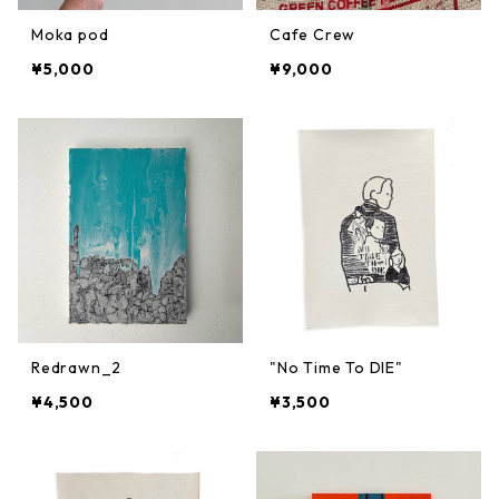
Moka pod
Cafe Crew
¥5,000
¥9,000
Redrawn_2
"No Time To DIE"
¥4,500
¥3,500