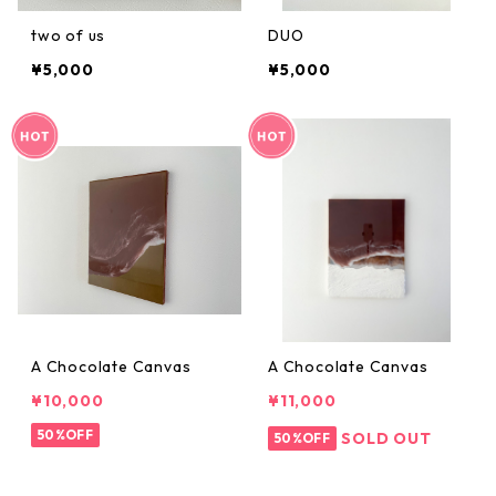
two of us
DUO
¥5,000
¥5,000
A Chocolate Canvas
A Chocolate Canvas
¥10,000
¥11,000
50%OFF
SOLD OUT
50%OFF