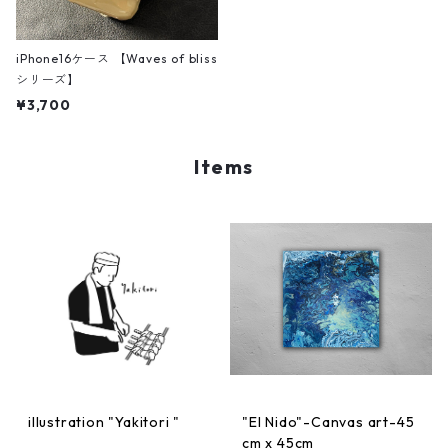
iPhone16ケース 【Waves of bliss
シリーズ】
¥3,700
Items
illustration "Yakitori "
"El Nido"-Canvas art-45
cm x 45cm