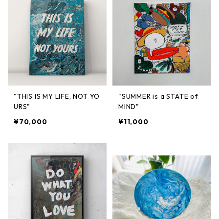
"THIS IS MY LIFE, NOT YO
"SUMMER is a STATE of
URS"
MIND"
¥70,000
¥11,000