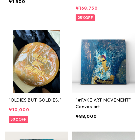
¥1,500
¥168,750
25%OFF
"OLDIES BUT GOLDIES."
"#FAKE ART MOVEMENT"
Canvas art
¥10,000
¥88,000
50%OFF