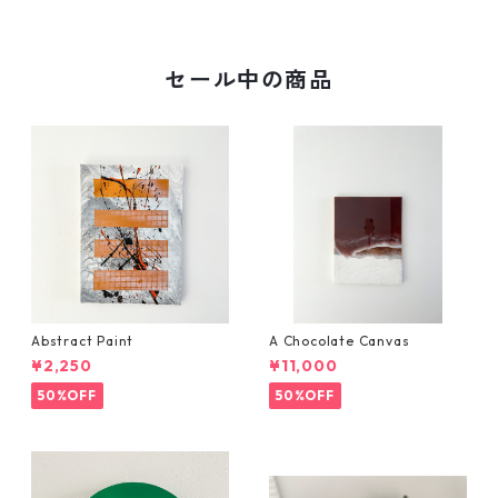
セール中の商品
Abstract Paint
A Chocolate Canvas
¥2,250
¥11,000
50%OFF
50%OFF