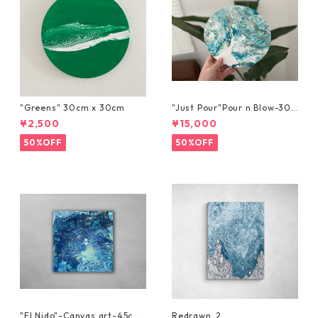
"Greens" 30cm x 30cm
"Just Pour"Pour n Blow-30c
m x 30cm
¥2,500
¥15,000
50%OFF
50%OFF
"El Nido"-Canvas art-45cm
Redrawn_2