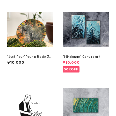
"Just Pour"Pour n Resin 30
"Mindanao" Canvas art
cm x 30cm
¥10,000
¥10,000
50%OFF