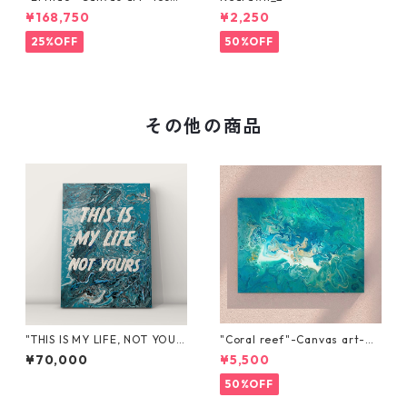
x 45cm
¥168,750
¥2,250
25%OFF
50%OFF
その他の商品
"THIS IS MY LIFE, NOT YOUR
"Coral reef"-Canvas art-4
S"
0x32
¥70,000
¥5,500
50%OFF