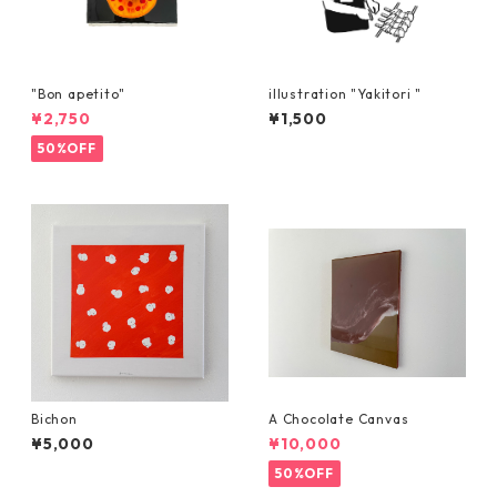
"Bon apetito"
illustration "Yakitori "
¥2,750
¥1,500
50%OFF
Bichon
A Chocolate Canvas
¥5,000
¥10,000
50%OFF