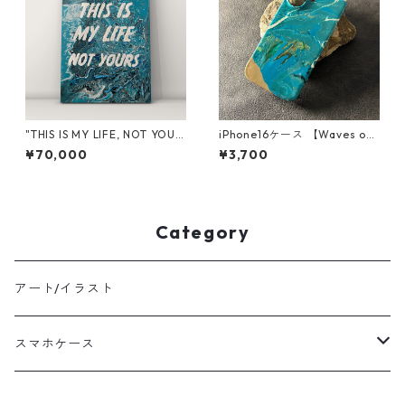
"THIS IS MY LIFE, NOT YOUR
iPhone16ケース 【Waves of
S"
blissシリーズ】
¥70,000
¥3,700
Category
アート/イラスト
スマホケース
Waves of Bliss