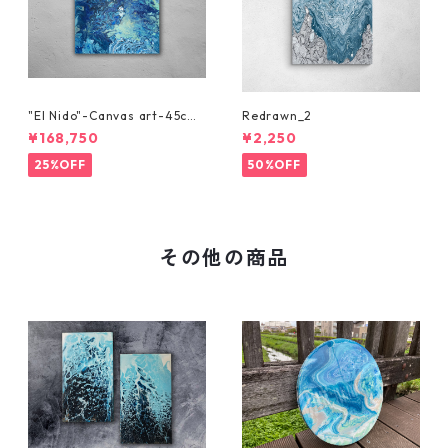
"El Nido"-Canvas art-45cm
Redrawn_2
x 45cm
¥168,750
¥2,250
25%OFF
50%OFF
その他の商品