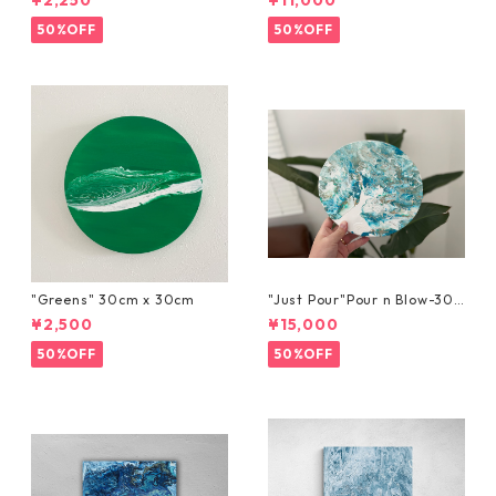
¥2,250
¥11,000
50%OFF
50%OFF
"Greens" 30cm x 30cm
"Just Pour"Pour n Blow-30c
m x 30cm
¥2,500
¥15,000
50%OFF
50%OFF