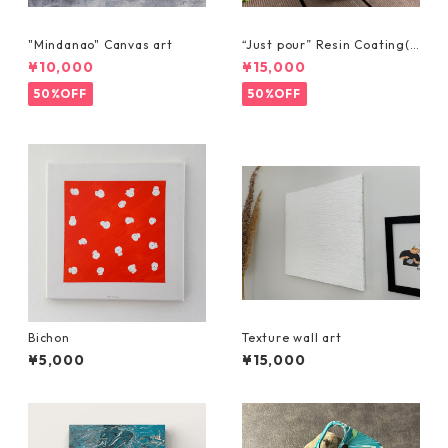
"Mindanao" Canvas art
“Just pour” Resin Coating(0
1) "Pouring on a Round canv
¥10,000
¥15,000
as"-30cm x 30cm
50%OFF
50%OFF
Bichon
Texture wall art
¥5,000
¥15,000