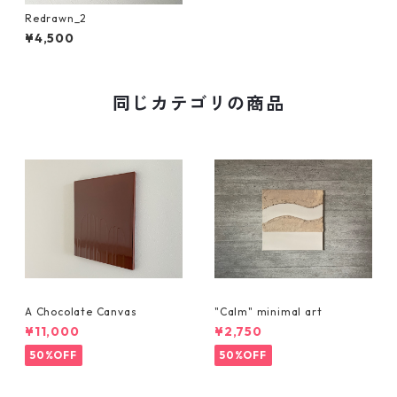
Redrawn_2
¥4,500
同じカテゴリの商品
A Chocolate Canvas
"Calm" minimal art
¥11,000
¥2,750
50%OFF
50%OFF