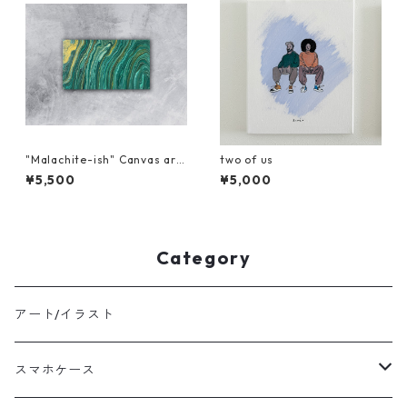
"Malachite-ish" Canvas art
two of us
-33x19
¥5,500
¥5,000
Category
アート/イラスト
スマホケース