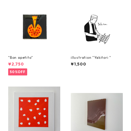
"Bon apetito"
illustration "Yakitori "
¥2,750
¥1,500
50%OFF