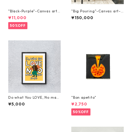
"Black-Purple"-Canvas art-
"Big Pouring"-Canvas art-9
53x33
1x73
¥11,000
¥150,000
50%OFF
Do what You LOVE, No matt
"Bon apetito"
er what your age
¥5,000
¥2,750
50%OFF