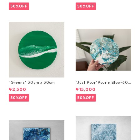
50%OFF
50%OFF
"Greens" 30cm x 30cm
"Just Pour"Pour n Blow-30c
m x 30cm
¥2,500
¥15,000
50%OFF
50%OFF