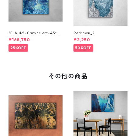
"El Nido"-Canvas art-45cm
Redrawn_2
x 45cm
¥168,750
¥2,250
25%OFF
50%OFF
その他の商品