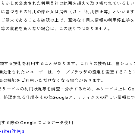
あらかじめ公表された利用目的の範囲を超えて取り扱われているとい
めに基づきその利用の停止又は消去（以下「利用停止等」といいます
のご請求であることを確認の上で、遅滞なく個人情報の利用停止等を
止等の義務を負わない場合は、この限りではありません。
これに類する技術を利用することがあります。これらの技術は、当ショ
を無効化されたいユーザーは、ウェブブラウザの設定を変更することに
一部の機能をご利用いただけなくなる場合があります。
ービスの利用状況等を調査・分析するため、本サービス上に Google
集、処理される仕組みその他Googleアナリティクスの詳しい情報
する際の Google によるデータ使用：
-sites?hl=ja