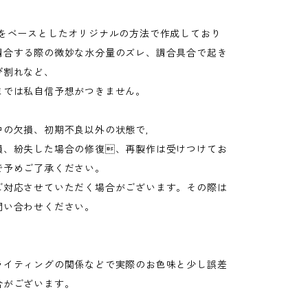
g artをベースとしたオリジナルの方法で作成しており
調合する際の微妙な水分量のズレ、調合具合で起き
び割れなど、
までは私自信予想がつきません。
中の欠損、初期不良以外の状態で,
損、紛失した場合の修復、再製作は受けつけてお
で予めご了承ください。
ご対応させていただく場合がございます。その際は
問い合わせください。
ライティングの関係などで実際のお色味と少し誤差
合がございます。