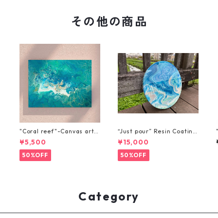
その他の商品
"Coral reef"-Canvas art-
“Just pour” Resin Coating
40x32
(01) "Pouring on a Round
¥5,500
¥15,000
canvas"-30cm x 30cm
50%OFF
50%OFF
Category