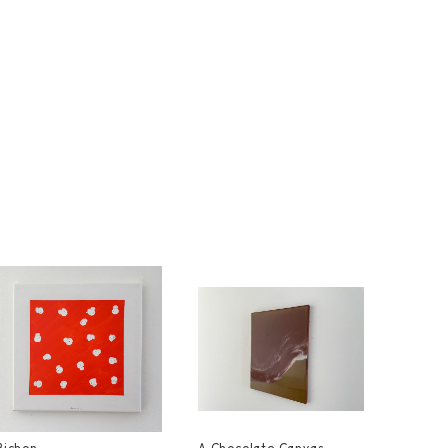
Bichon
A Chocolate Canvas