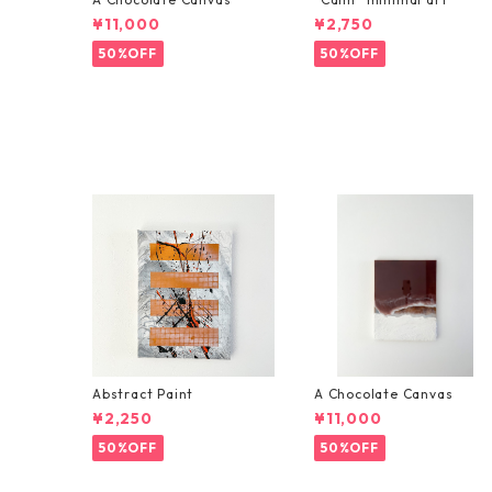
¥11,000
¥2,750
50%OFF
50%OFF
Abstract Paint
A Chocolate Canvas
¥2,250
¥11,000
50%OFF
50%OFF