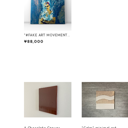
"#FAKE ART MOVEMENT"
Canvas art
¥88,000
A Chocolate Canvas
"Calm" minimal art