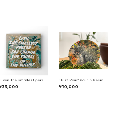
"Even the smallest perso
"Just Pour"Pour n Resin 3
n can change the course
0cm x 30cm
¥33,000
¥10,000
of the future."