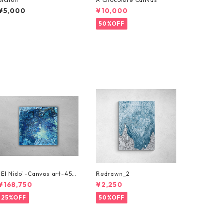
¥5,000
¥10,000
50%OFF
"El Nido"-Canvas art-45c
Redrawn_2
m x 45cm
¥168,750
¥2,250
25%OFF
50%OFF