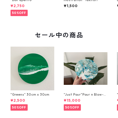
¥2,750
¥1,500
50%OFF
セール中の商品
"Greens" 30cm x 30cm
"Just Pour"Pour n Blow-3
0cm x 30cm
¥2,500
¥15,000
50%OFF
50%OFF