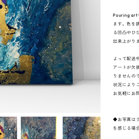
Pourin
ます。色を
る凹凸やひ
出来上がり
よって配送
アートが欠
りませんの
状況により
お気軽にお
◆お写真は
を感じる場