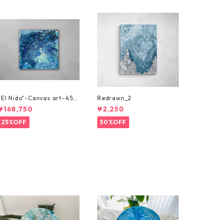
"El Nido"-Canvas art-45c
Redrawn_2
m x 45cm
¥168,750
¥2,250
25%OFF
50%OFF