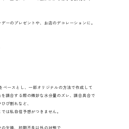
ンデーのプレゼントや、お店のデコレーションに。
m
g artをベースとし、一部オリジナルの方法で作成して
色を調合する際の微妙な水分量のズレ、調合具合で
やひび割れなど、
までは私自信予想がつきません。
中の欠損、初期不良以外の状態で,