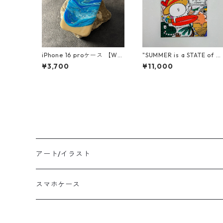
iPhone 16 proケース 【Wav
"SUMMER is a STATE of MI
es of blissシリーズ】
ND"
¥3,700
¥11,000
アート/イラスト
スマホケース
Waves of Bliss