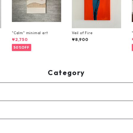
"Calm" minimal art
Veil of Fire
¥2,750
¥8,900
50%OFF
Category