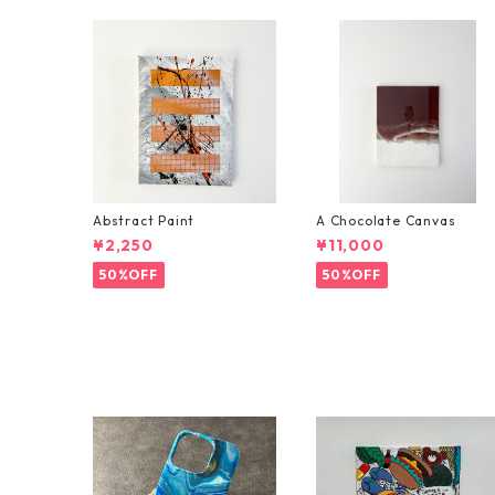
Abstract Paint
A Chocolate Canvas
¥2,250
¥11,000
50%OFF
50%OFF