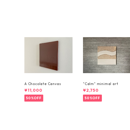
A Chocolate Canvas
"Calm" minimal art
¥11,000
¥2,750
50%OFF
50%OFF