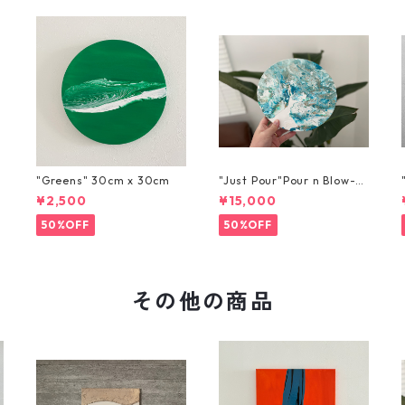
"Greens" 30cm x 30cm
"Just Pour"Pour n Blow-3
0cm x 30cm
¥2,500
¥15,000
50%OFF
50%OFF
その他の商品