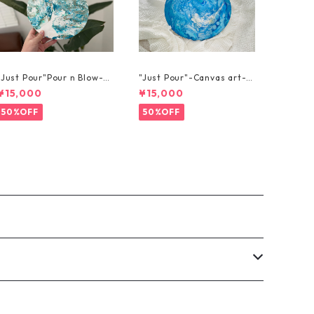
"Just Pour"Pour n Blow-3
"Just Pour"-Canvas art-
0cm x 30cm
レジンコーティング
¥15,000
¥15,000
50%OFF
50%OFF