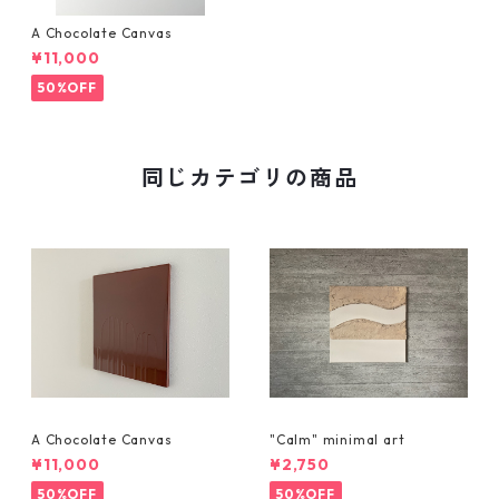
A Chocolate Canvas
¥11,000
50%OFF
同じカテゴリの商品
A Chocolate Canvas
"Calm" minimal art
¥11,000
¥2,750
50%OFF
50%OFF