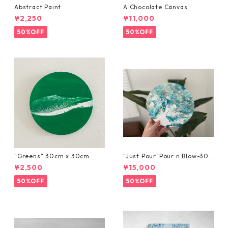
Abstract Paint
A Chocolate Canvas
¥2,250
¥11,000
50%OFF
50%OFF
"Greens" 30cm x 30cm
"Just Pour"Pour n Blow-30c
m x 30cm
¥2,500
¥15,000
50%OFF
50%OFF