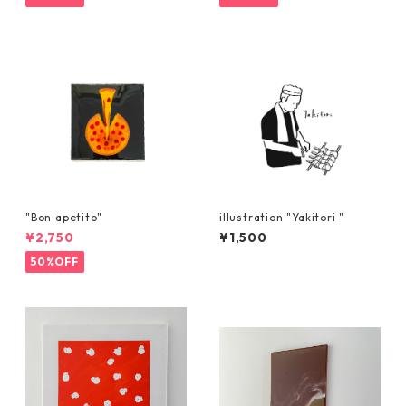
"Bon apetito"
illustration "Yakitori "
¥2,750
¥1,500
50%OFF