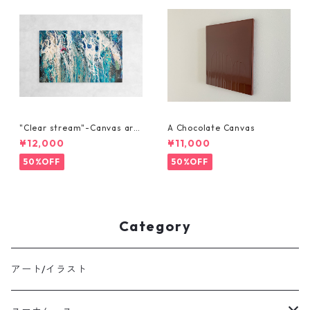
"Clear stream"-Canvas art-
A Chocolate Canvas
53x33
¥12,000
¥11,000
50%OFF
50%OFF
Category
アート/イラスト