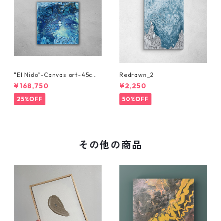
"El Nido"-Canvas art-45cm
Redrawn_2
x 45cm
¥168,750
¥2,250
25%OFF
50%OFF
その他の商品