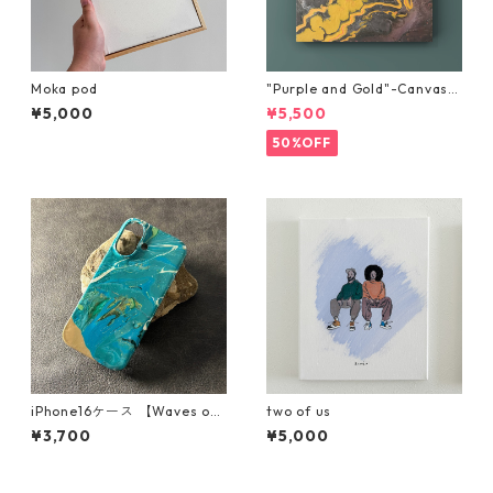
Moka pod
"Purple and Gold"-Canvas a
rt-
¥5,000
¥5,500
50%OFF
iPhone16ケース 【Waves of
two of us
blissシリーズ】
¥3,700
¥5,000