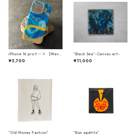
iPhone 16 proケース 【Wave
"Black Sea"-Canvas art-
s of blissシリーズ】
¥3,700
¥11,000
"Old Money Fashion"
"Bon apetito"