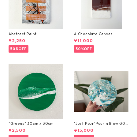
Abstract Paint
A Chocolate Canvas
¥2,250
¥11,000
50%OFF
50%OFF
"Greens" 30cm x 30cm
"Just Pour"Pour n Blow-30c
m x 30cm
¥2,500
¥15,000