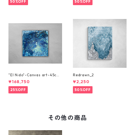
50%OFF
50%OFF
"El Nido"-Canvas art-45cm
Redrawn_2
x 45cm
¥168,750
¥2,250
25%OFF
50%OFF
その他の商品