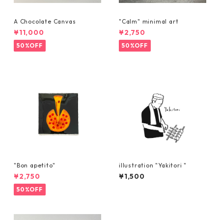
A Chocolate Canvas
"Calm" minimal art
¥11,000
¥2,750
50%OFF
50%OFF
"Bon apetito"
illustration "Yakitori "
¥2,750
¥1,500
50%OFF