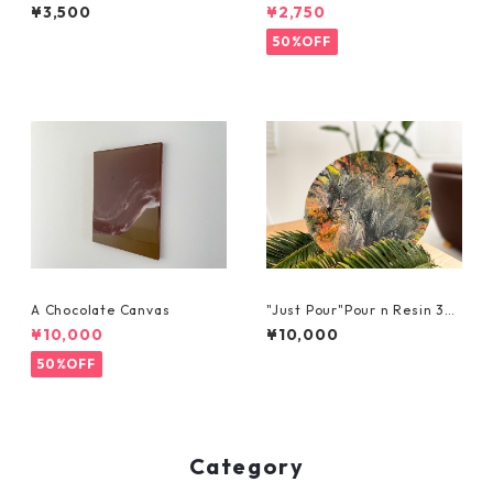
¥3,500
¥2,750
50%OFF
A Chocolate Canvas
"Just Pour"Pour n Resin 30
cm x 30cm
¥10,000
¥10,000
50%OFF
Category