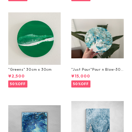
"Greens" 30cm x 30cm
"Just Pour"Pour n Blow-30c
m x 30cm
¥2,500
¥15,000
50%OFF
50%OFF