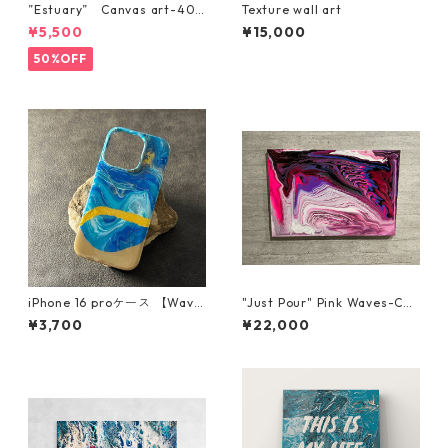
”Estuary” Canvas art-40x
Texture wall art
32
¥5,500
¥15,000
50%OFF
iPhone 16 proケース 【Wave
"Just Pour" Pink Waves-Can
s of blissシリーズ】
vas art-
¥3,700
¥22,000