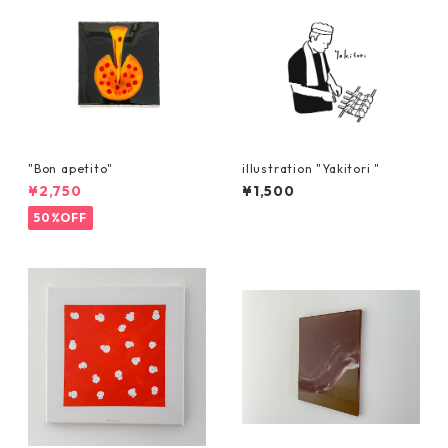
"Bon apetito"
illustration "Yakitori "
¥2,750
¥1,500
50%OFF