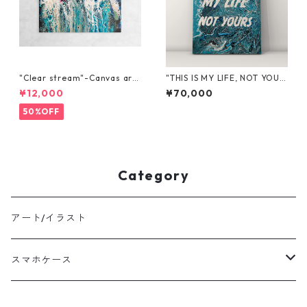
"Clear stream"-Canvas art-
"THIS IS MY LIFE, NOT YOUR
53x33
S"
¥12,000
¥70,000
50%OFF
Category
アート/イラスト
スマホケース
Waves of Bliss