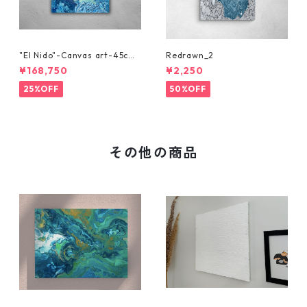
"El Nido"-Canvas art-45cm
Redrawn_2
x 45cm
¥168,750
¥2,250
25%OFF
50%OFF
その他の商品