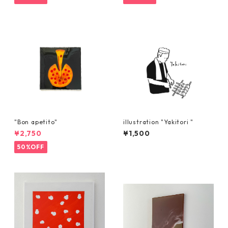
"Bon apetito"
illustration "Yakitori "
¥2,750
¥1,500
50%OFF