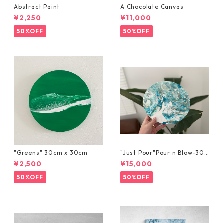
Abstract Paint
A Chocolate Canvas
¥2,250
¥11,000
50%OFF
50%OFF
"Greens" 30cm x 30cm
"Just Pour"Pour n Blow-30c
m x 30cm
¥2,500
¥15,000
50%OFF
50%OFF