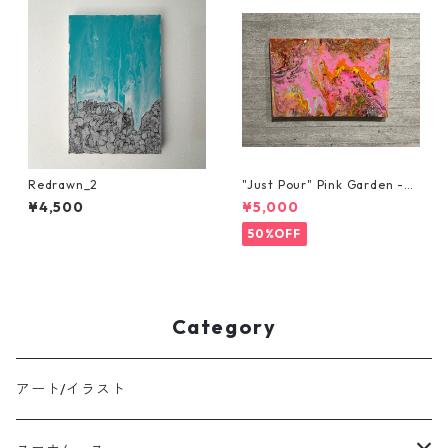
Redrawn_2
"Just Pour" Pink Garden -C
anvas art-
¥4,500
¥5,000
50%OFF
Category
アート/イラスト