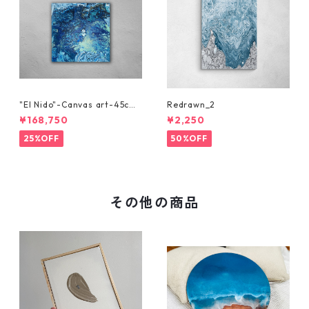
"El Nido"-Canvas art-45cm
Redrawn_2
x 45cm
¥168,750
¥2,250
25%OFF
50%OFF
その他の商品