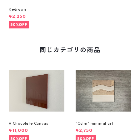
Redrawn
¥2,250
50%OFF
同じカテゴリの商品
A Chocolate Canvas
"Calm" minimal art
¥11,000
¥2,750
50%OFF
50%OFF